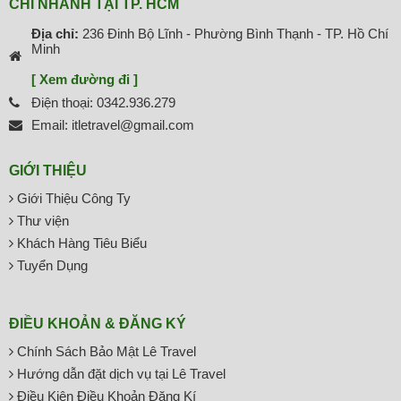
CHI NHÁNH TẠI TP. HCM
Địa chỉ:
236 Đinh Bộ Lĩnh - Phường Bình Thạnh - TP. Hồ Chí
Minh
[ Xem đường đi ]
Điện thoại: 0342.936.279
Email: itletravel@gmail.com
GIỚI THIỆU
Giới Thiệu Công Ty
Thư viện
Khách Hàng Tiêu Biểu
Tuyển Dụng
ĐIỀU KHOẢN & ĐĂNG KÝ
Chính Sách Bảo Mật Lê Travel
Hướng dẫn đặt dịch vụ tại Lê Travel
Điều Kiện Điều Khoản Đăng Kí