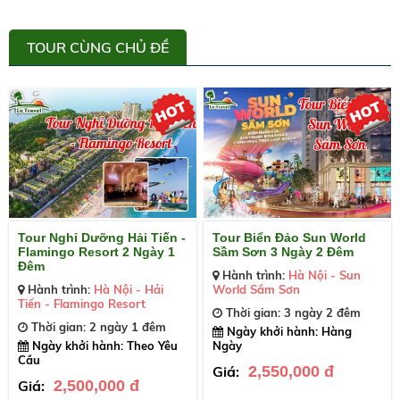
TOUR CÙNG CHỦ ĐỀ
Tour Nghỉ Dưỡng Hải Tiến -
Tour Biển Đảo Sun World
Flamingo Resort 2 Ngày 1
Sầm Sơn 3 Ngày 2 Đêm
Đêm
Hành trình:
Hà Nội - Sun
Hành trình:
Hà Nội - Hải
World Sầm Sơn
Tiến - Flamingo Resort
Thời gian: 3 ngày 2 đêm
Thời gian: 2 ngày 1 đêm
Ngày khởi hành: Hàng
Ngày khởi hành: Theo Yêu
Ngày
Cầu
Giá:
2,550,000 đ
Giá:
2,500,000 đ