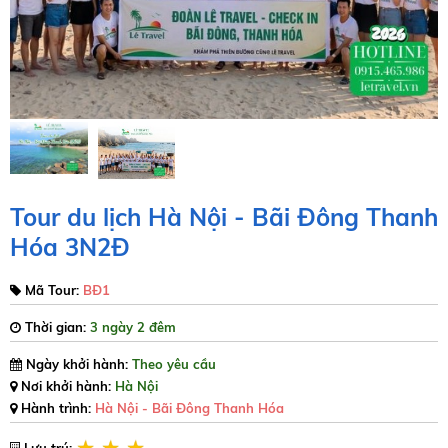
Tour du lịch Hà Nội - Bãi Đông Thanh
Hóa 3N2Đ
Mã Tour:
BĐ1
Thời gian:
3 ngày 2 đêm
Ngày khởi hành:
Theo yêu cầu
Nơi khởi hành:
Hà Nội
Hành trình:
Hà Nội - Bãi Đông Thanh Hóa
Lưu trú: