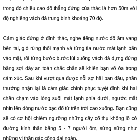
trong đó chiều cao đổ thẳng đứng của thác là hơn 50m với
độ nghiêng vách đá trung bình khoảng 70 độ.
Cảm giác đứng ở đỉnh thác, nghe tiếng nước đổ ầm vang
bên tai, gió rừng thổi mạnh và từng tia nước mát lạnh bắn
vào mặt, rồi từng bước bước lùi xuống vách đá dựng đứng
bằng sợi dây an toàn chắc chắn sẽ khiến bạn vỡ òa trong
cảm xúc. Sau khi vượt qua được nỗi sợ hãi ban đầu, phần
thưởng nhận lại là cảm giác chinh phục tuyệt đỉnh khi hai
chân chạm vào lòng suối mát lạnh phía dưới, ngước mắt
nhìn lên dòng nước bạc đổ từ trên trời cao xuống. Bạn cũng
sẽ có cơ hội chiêm ngưỡng những cây cổ thụ khổng lồ có
đường kính thân bằng 5 - 7 người ôm, sừng sững như
những vị thần gác cổng đại ngàn.