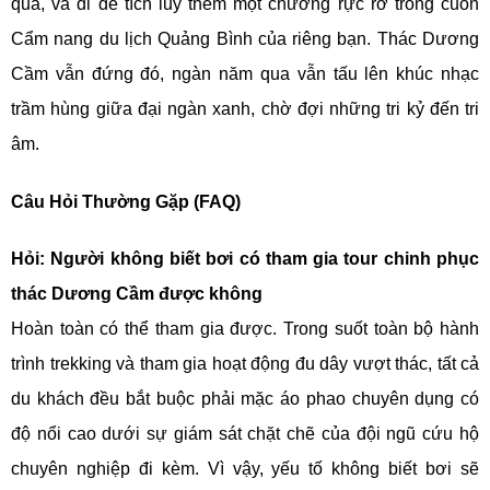
qua, và đi để tích lũy thêm một chương rực rỡ trong cuốn
Cẩm nang du lịch Quảng Bình của riêng bạn. Thác Dương
Cầm vẫn đứng đó, ngàn năm qua vẫn tấu lên khúc nhạc
trầm hùng giữa đại ngàn xanh, chờ đợi những tri kỷ đến tri
âm.
Câu Hỏi Thường Gặp (FAQ)
Hỏi: Người không biết bơi có tham gia tour chinh phục
thác Dương Cầm được không
Hoàn toàn có thể tham gia được. Trong suốt toàn bộ hành
trình trekking và tham gia hoạt động đu dây vượt thác, tất cả
du khách đều bắt buộc phải mặc áo phao chuyên dụng có
độ nổi cao dưới sự giám sát chặt chẽ của đội ngũ cứu hộ
chuyên nghiệp đi kèm. Vì vậy, yếu tố không biết bơi sẽ