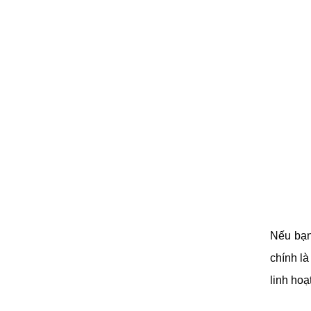
Nếu bạn
chính là
linh hoạ