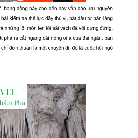
7, hang động này cho đến nay vẫn bảo lưu nguyên
bài kiểm tra thể lực đầy thú vị, bắt đầu từ bản làng
 những lối mòn len lỏi sát vách đá vôi dựng đứng.
t phả ra cắt ngang cái nóng oi ả của đại ngàn, bạn
chỉ đơn thuần là một chuyến đi, đó là cuộc hội ngộ