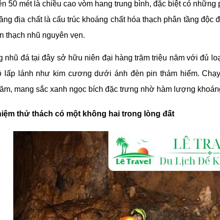
ên 50 mét là chiều cao vòm hang trung bình, đặc biệt có những
tầng địa chất là cấu trúc khoáng chất hóa thạch phân tầng độc
ận thạch nhũ nguyên vẹn.
g nhũ đá tại đây sở hữu niên đại hàng trăm triệu năm với đủ l
ồ lấp lánh như kim cương dưới ánh đèn pin thám hiểm. Chạy
ăm, mang sắc xanh ngọc bích đặc trưng nhờ hàm lượng khoáng c
hiệm thử thách có một không hai trong lòng đất