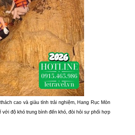
thách cao và giàu tính trải nghiệm, Hang Rục Mòn
ế với độ khó trung bình đến khó, đòi hỏi sự phối hợp