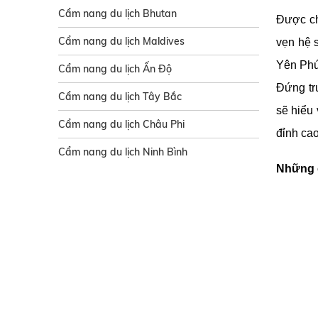
Cẩm nang du lịch Bhutan
Được ch
Cẩm nang du lịch Maldives
vẹn hệ s
Yên Phú
Cẩm nang du lịch Ấn Độ
Đứng tr
Cẩm nang du lịch Tây Bắc
sẽ hiểu
Cẩm nang du lịch Châu Phi
đỉnh cao
Cẩm nang du lịch Ninh Bình
Những c