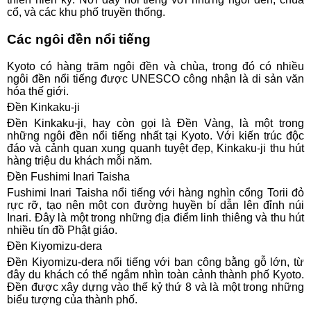
cổ, và các khu phố truyền thống.
Các ngôi đền nổi tiếng
Kyoto có hàng trăm ngôi đền và chùa, trong đó có nhiều
ngôi đền nổi tiếng được UNESCO công nhận là di sản văn
hóa thế giới.
Đền Kinkaku-ji
Đền Kinkaku-ji, hay còn gọi là Đền Vàng, là một trong
những ngôi đền nổi tiếng nhất tại Kyoto. Với kiến trúc độc
đáo và cảnh quan xung quanh tuyệt đẹp, Kinkaku-ji thu hút
hàng triệu du khách mỗi năm.
Đền Fushimi Inari Taisha
Fushimi Inari Taisha nổi tiếng với hàng nghìn cổng Torii đỏ
rực rỡ, tạo nên một con đường huyền bí dẫn lên đỉnh núi
Inari. Đây là một trong những địa điểm linh thiêng và thu hút
nhiều tín đồ Phật giáo.
Đền Kiyomizu-dera
Đền Kiyomizu-dera nổi tiếng với ban công bằng gỗ lớn, từ
đây du khách có thể ngắm nhìn toàn cảnh thành phố Kyoto.
Đền được xây dựng vào thế kỷ thứ 8 và là một trong những
biểu tượng của thành phố.