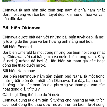
Okinawa là một hòn đảo xinh đẹp nằm ở phía nam Nhật
Bản, nổi tiếng với bãi biển tuyệt đẹp, khí hậu ôn hòa và văn
hóa độc đáo.
Bãi biển Okinawa
Okinawa được biết đến với những bãi biển tuyệt đẹp, là nơi
lý tưởng để thư giãn và tận hưởng ánh nắng mặt trời.
Bãi biển Emerald
Bãi biển Emerald là một trong những bãi biển nổi tiếng nhất
tại Okinawa, với cát trắng mịn và nước biển trong xanh. Đây
là nơi lý tưởng để bơi lội, lặn biển và tham gia các hoạt
động thể thao dưới nước.
Bãi biển Naminoue
Bãi biển Naminoue nằm gần thành phố Naha, là một trong
những bãi biển đẹp nhất của Okinawa. Tại đây, bạn có thể
thưởng thức các món ăn địa phương và tham gia vào các
hoạt động giải trí thú vị.
Các hoạt động thể thao dưới nước
Okinawa cũng là điểm đến lý tưởng cho những ai yêu thích
các hoạt động thể thao dưới nước như lặn biển, lướt sóng