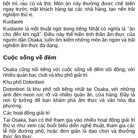
bột mì, rau củ và thịt. Món ăn này thường được chế biến
ngay trước mặt khách hàng tại các nhà hàng, tạo nên trải
nghiệm thú vị.
Kuidaore
Kuidaore là một thuật ngữ trong tiếng Nhật có nghĩa là "ăn
cho đến khi ngã". Điều này thể hiện tinh thần ẩm thực của
người dân Osaka, luôn tìm kiếm những món ăn ngon và trải
nghiệm ẩm thực đa dạng.
Cuộc sống về đêm
Osaka cũng nổi tiếng với cuộc sống về đêm sôi động, với
nhiều quán bar, club và khu phố giải trí.
Khu phố Dotonbori
Dotonbori là khu phố nổi tiếng nhất tại Osaka, với những
ánh đèn neon rực rỡ và nhiều quán ăn, cửa hàng. Đây là
nơi lý tưởng để bạn khám phá ẩm thực và văn hóa địa
phương.
Các hoạt động giải trí
Tại Osaka, bạn có thể tham gia vào nhiều hoạt động giải trí
thú vị như xem các buổi biểu diễn nghệ thuật, tham gia các
lễ hội đường phố, hoặc đơn giản là dạo chơi và thưởng
thức ẩm thực.