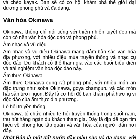
và chèo kayak. Bạn sẽ có cơ hội khám phá thế giới đại
dương phong phú và đa dạng.
Văn hóa Okinawa
Okinawa không chỉ nổi tiếng với thiên nhiên tuyệt đẹp mà
còn có nền văn hóa độc đáo và phong phú.
Âm nhạc và vũ điệu
Âm nhạc và vũ điệu Okinawa mang đậm bản sắc văn hóa
địa phương, với nhiều điệu múa truyền thống và nhạc cụ
độc đáo. Du khách có thể tham gia vào các buổi biểu diễn
và trải nghiệm văn hóa độc đáo này.
Ẩm thực Okinawa
Ẩm thực Okinawa cũng rất phong phú, với nhiều món ăn
đặc trưng như soba Okinawa, goya champuru và các món
hải sản tươi ngon. Đây là cơ hội để bạn khám phá hương vị
độc đáo của ẩm thực địa phương.
Lễ hội truyền thống
Okinawa tổ chức nhiều lễ hội truyền thống trong suốt năm,
thu hút hàng ngàn du khách tham gia. Đây là dịp để bạn tìm
hiểu về phong tục tập quán và văn hóa của người dân nơi
đây.
Nhật Bản là một đất nước đầy màu sắc và đa dạng, với