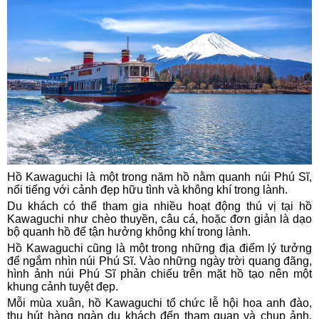
Hồ Kawaguchi là một trong năm hồ nằm quanh núi Phú Sĩ,
nổi tiếng với cảnh đẹp hữu tình và không khí trong lành.
Du khách có thể tham gia nhiều hoạt động thú vị tại hồ
Kawaguchi như chèo thuyền, câu cá, hoặc đơn giản là dạo
bộ quanh hồ để tận hưởng không khí trong lành.
Hồ Kawaguchi cũng là một trong những địa điểm lý tưởng
để ngắm nhìn núi Phú Sĩ. Vào những ngày trời quang đãng,
hình ảnh núi Phú Sĩ phản chiếu trên mặt hồ tạo nên một
khung cảnh tuyệt đẹp.
Mỗi mùa xuân, hồ Kawaguchi tổ chức lễ hội hoa anh đào,
thu hút hàng ngàn du khách đến tham quan và chụp ảnh.