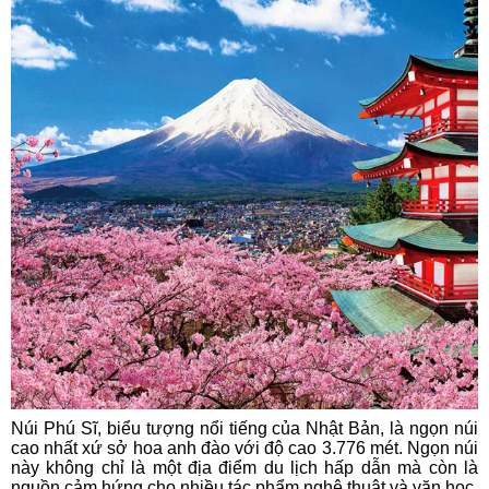
Núi Phú Sĩ, biểu tượng nổi tiếng của Nhật Bản, là ngọn núi
cao nhất xứ sở hoa anh đào với độ cao 3.776 mét. Ngọn núi
này không chỉ là một địa điểm du lịch hấp dẫn mà còn là
nguồn cảm hứng cho nhiều tác phẩm nghệ thuật và văn học.