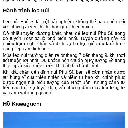
Hành trình leo núi
Leo núi Phú Sĩ là một trải nghiệm không thể nào quên đối
với những ai yêu thích khám phá thiên nhiên.
Có nhiều tuyến đường khác nhau để leo núi Phú Sĩ, trong
đó tuyến Yoshida là phổ biến nhất. Tuyến đường này có
nhiều trạm nghỉ chân và dịch vụ hỗ trợ, giúp du khách dễ
dàng tiếp cận đỉnh núi.
Mùa leo núi thường diễn ra từ tháng 7 đến tháng 9, khi thời
tiết thuận lợi nhất. Du khách nên chuẩn bị kỹ lưỡng về trang
thiết bị và sức khỏe trước khi bắt đầu hành trình.
Khi đặt chân đến đỉnh núi Phú Sĩ, bạn sẽ cảm nhận được
sự hùng vĩ của thiên nhiên và niềm tự hào khi chinh phục
được ngọn núi biểu tượng của Nhật Bản. Khung cảnh từ
trên cao thật sự tuyệt đẹp, với những đám mây trôi lững lờ
và cảnh vật xung quanh.
Hồ Kawaguchi