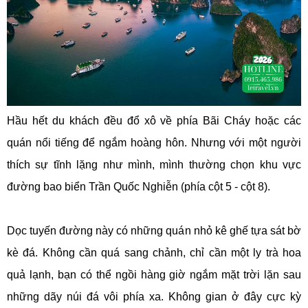
Hầu hết du khách đều đổ xô về phía Bãi Cháy hoặc các
quán nổi tiếng để ngắm hoàng hôn. Nhưng với một người
thích sự tĩnh lặng như mình, mình thường chọn khu vực
đường bao biển Trần Quốc Nghiễn (phía cột 5 - cột 8).
Dọc tuyến đường này có những quán nhỏ kê ghế tựa sát bờ
kè đá. Không cần quá sang chảnh, chỉ cần một ly trà hoa
quả lạnh, bạn có thể ngồi hàng giờ ngắm mặt trời lặn sau
những dãy núi đá vôi phía xa. Không gian ở đây cực kỳ