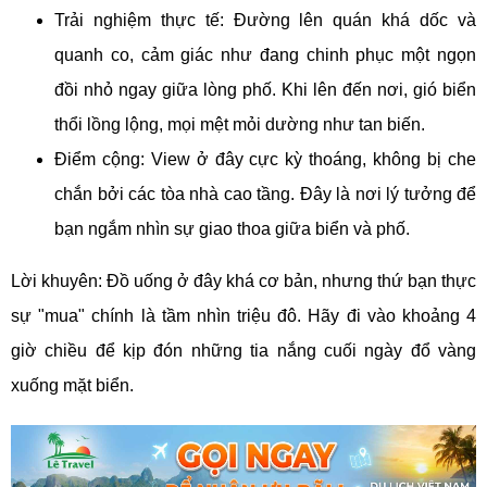
Trải nghiệm thực tế: Đường lên quán khá dốc và
quanh co, cảm giác như đang chinh phục một ngọn
đồi nhỏ ngay giữa lòng phố. Khi lên đến nơi, gió biển
thổi lồng lộng, mọi mệt mỏi dường như tan biến.
Điểm cộng: View ở đây cực kỳ thoáng, không bị che
chắn bởi các tòa nhà cao tầng. Đây là nơi lý tưởng để
bạn ngắm nhìn sự giao thoa giữa biển và phố.
Lời khuyên: Đồ uống ở đây khá cơ bản, nhưng thứ bạn thực
sự "mua" chính là tầm nhìn triệu đô. Hãy đi vào khoảng 4
giờ chiều để kịp đón những tia nắng cuối ngày đổ vàng
xuống mặt biển.