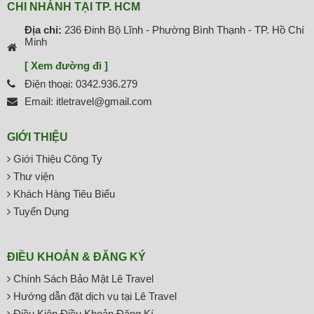
CHI NHÁNH TẠI TP. HCM
Địa chỉ:
236 Đinh Bộ Lĩnh - Phường Bình Thạnh - TP. Hồ Chí
Minh
[ Xem đường đi ]
Điện thoại: 0342.936.279
Email: itletravel@gmail.com
GIỚI THIỆU
Giới Thiệu Công Ty
Thư viện
Khách Hàng Tiêu Biểu
Tuyển Dụng
ĐIỀU KHOẢN & ĐĂNG KÝ
Chính Sách Bảo Mật Lê Travel
Hướng dẫn đặt dịch vụ tại Lê Travel
Điều Kiện Điều Khoản Đăng Kí