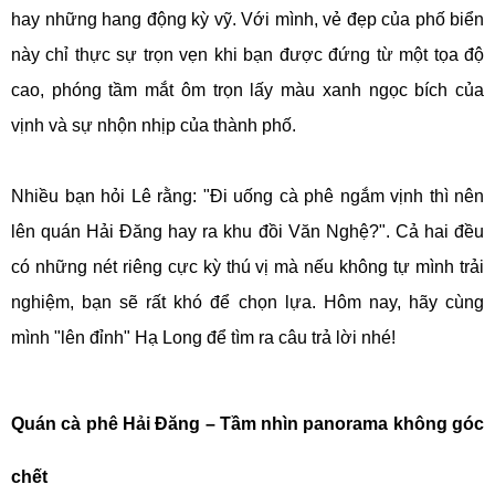
hay những hang động kỳ vỹ. Với mình, vẻ đẹp của phố biển
này chỉ thực sự trọn vẹn khi bạn được đứng từ một tọa độ
cao, phóng tầm mắt ôm trọn lấy màu xanh ngọc bích của
vịnh và sự nhộn nhịp của thành phố.
Nhiều bạn hỏi Lê rằng: "Đi uống cà phê ngắm vịnh thì nên
lên quán Hải Đăng hay ra khu đồi Văn Nghệ?". Cả hai đều
có những nét riêng cực kỳ thú vị mà nếu không tự mình trải
nghiệm, bạn sẽ rất khó để chọn lựa. Hôm nay, hãy cùng
mình "lên đỉnh" Hạ Long để tìm ra câu trả lời nhé!
Quán cà phê Hải Đăng – Tầm nhìn panorama không góc
chết