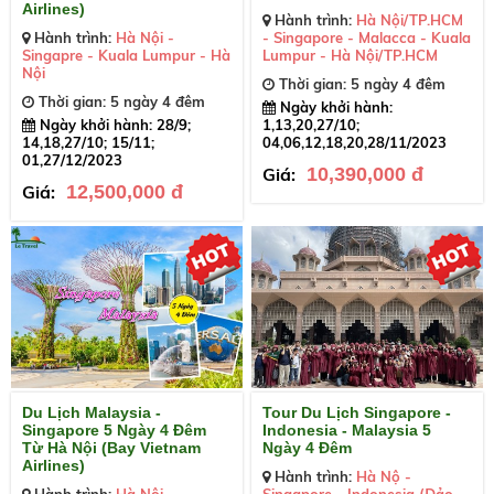
Airlines)
Hành trình:
Hà Nội/TP.HCM
Hành trình:
Hà Nội -
- Singapore - Malacca - Kuala
Singapre - Kuala Lumpur - Hà
Lumpur - Hà Nội/TP.HCM
Nội
Thời gian: 5 ngày 4 đêm
Thời gian: 5 ngày 4 đêm
Ngày khởi hành:
Ngày khởi hành: 28/9;
1,13,20,27/10;
14,18,27/10; 15/11;
04,06,12,18,20,28/11/2023
01,27/12/2023
Giá:
10,390,000 đ
Giá:
12,500,000 đ
Du Lịch Malaysia -
Tour Du Lịch Singapore -
Singapore 5 Ngày 4 Đêm
Indonesia - Malaysia 5
Từ Hà Nội (Bay Vietnam
Ngày 4 Đêm
Airlines)
Hành trình:
Hà Nộ -
Hành trình:
Hà Nội -
Singapore - Indonesia (Đảo