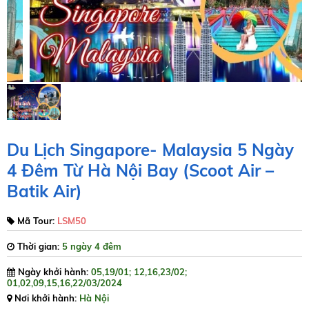
Du Lịch Singapore- Malaysia 5 Ngày
4 Đêm Từ Hà Nội Bay (Scoot Air –
Batik Air)
Mã Tour:
LSM50
Thời gian:
5 ngày 4 đêm
Ngày khởi hành:
05,19/01; 12,16,23/02;
01,02,09,15,16,22/03/2024
Nơi khởi hành:
Hà Nội