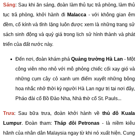
Sáng
: Sau khi ăn sáng, đoàn làm thủ tục trả phòng, làm thủ
tục trả phòng, khởi hành đi
Malacca
- với không gian êm
đềm, cổ kính và tĩnh lặng luôn được xem là những trang sử
sách sinh động và quý giá trong lịch sử hình thành và phát
triển của đất nước này.
Đến nơi, đoàn khám phá
Quảng trường Hà Lan
- Một
công viên nho nhỏ với mô phỏng chiếc cối xay gió và
những cụm cây cỏ xanh um điểm xuyết những bông
hoa nhắc nhở thời kỳ người Hà Lan ngự trị tại nơi đây,
Pháo đài cổ Bồ Đào Nha, Nhà thờ cổ St. Pauls...
Trưa
: Sau bữa trưa, đoàn khởi hành về
thủ đô Kuala
Lumpur
. Đoàn tham:
Tháp đôi Petronas
- là niềm kiêu
hãnh của nhân dân Malaysia ngay từ khi nó xuất hiện. Cung