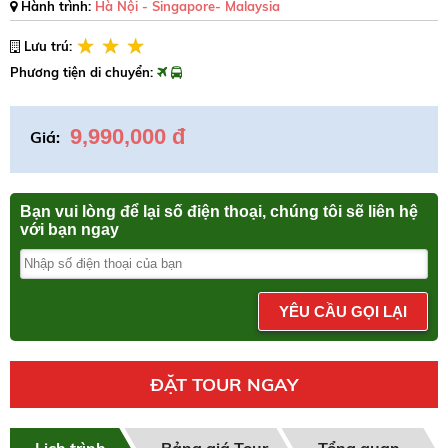
Hành trình:
Hà Nội - Singapore- Malaysia
Lưu trú:
Phương tiện di chuyển:
9,990,000 đ
Giá:
Bạn vui lòng để lại số điện thoại, chúng tôi sẽ liên hệ
với bạn ngay
YÊU CẦU GỌI LẠI
ĐẶT TOUR NGAY
Lịch trình
Bảng giá Tour
Tổng quan