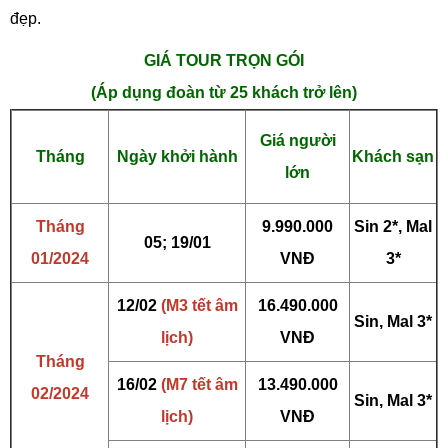
đẹp.
GIÁ TOUR TRỌN GÓI
(Áp dụng đoàn từ 25 khách trở lên)
Giá người
Tháng
Ngày khởi hành
Khách sạn
lớn
Tháng
9.990.000
Sin 2*, Mal
05; 19/01
01/2024
VNĐ
3*
12/02
(M3 tết âm
16.490.000
Sin, Mal 3*
lịch)
VNĐ
Tháng
16/02
(M7 tết âm
13.490.000
02/2024
Sin, Mal 3*
lịch)
VNĐ