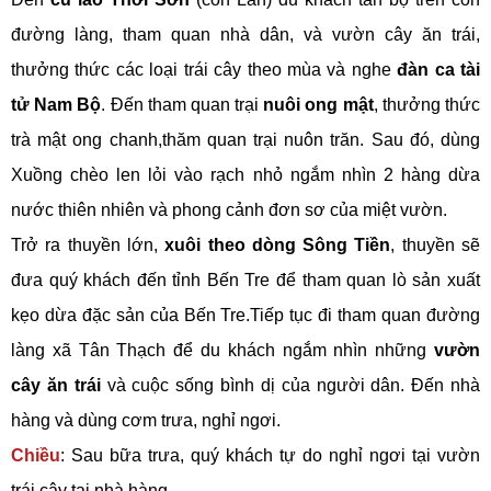
đường làng, tham quan nhà dân, và vườn cây ăn trái,
thưởng thức các loại trái cây theo mùa và nghe
đàn ca tài
tử Nam Bộ
. Đến tham quan trại
nuôi ong mật
, thưởng thức
trà mật ong chanh,thăm quan trại nuôn trăn. Sau đó, dùng
Xuồng chèo len lỏi vào rạch nhỏ ngắm nhìn 2 hàng dừa
nước thiên nhiên và phong cảnh đơn sơ của miệt vườn.
Trở ra thuyền lớn,
xuôi theo dòng Sông Tiền
, thuyền sẽ
đưa quý khách đến tỉnh Bến Tre để tham quan lò sản xuất
kẹo dừa đặc sản của Bến Tre.Tiếp tục đi tham quan đường
làng xã Tân Thạch để du khách ngắm nhìn những
vườn
cây ăn trái
và cuộc sống bình dị của người dân. Đến nhà
hàng và dùng cơm trưa, nghỉ ngơi.
Chiều
: Sau bữa trưa, quý khách tự do nghỉ ngơi tại vườn
trái cây tại nhà hàng .