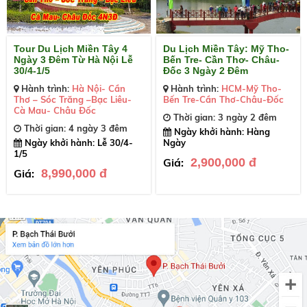
Tour Du Lịch Miền Tây 4
Du Lịch Miền Tây: Mỹ Tho-
Ngày 3 Đêm Từ Hà Nội Lễ
Bến Tre- Cần Thơ- Châu-
30/4-1/5
Đốc 3 Ngày 2 Đêm
Hành trình:
Hà Nội- Cần
Hành trình:
HCM-Mỹ Tho-
Thơ – Sóc Trăng –Bạc Liêu-
Bến Tre-Cần Thơ-Châu-Đốc
Cà Mau- Châu Đốc
Thời gian: 3 ngày 2 đêm
Thời gian: 4 ngày 3 đêm
Ngày khởi hành: Hàng
Ngày khởi hành: Lễ 30/4-
Ngày
1/5
Giá:
2,900,000 đ
Giá:
8,990,000 đ