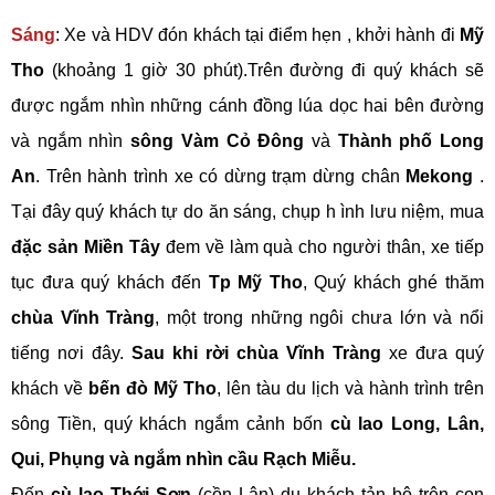
Sáng
: Xe và HDV đón khách tại điểm hẹn , khởi hành đi
Mỹ
Tho
(khoảng 1 giờ 30 phút).Trên đường đi quý khách sẽ
được ngắm nhìn những cánh đồng lúa dọc hai bên đường
và ngắm nhìn
sông Vàm Cỏ Đông
và
Thành phố Long
An
. Trên hành trình xe có dừng trạm dừng chân
Mekong
.
Tại đây quý khách tự do ăn sáng, chụp h ình lưu niệm, mua
đặc sản Miền Tây
đem về làm quà cho người thân, xe tiếp
tục đưa quý khách đến
Tp Mỹ Tho
, Quý khách ghé thăm
chùa Vĩnh Tràng
, một trong những ngôi chưa lớn và nổi
tiếng nơi đây.
Sau khi rời chùa Vĩnh Tràng
xe đưa quý
khách về
bến đò Mỹ Tho
, lên tàu du lịch và hành trình trên
sông Tiền, quý khách ngắm cảnh bốn
cù lao Long, Lân,
Qui, Phụng và ngắm nhìn cầu Rạch Miễu.
Đến
cù lao Thới Sơn
(cồn Lân) du khách tản bộ trên con