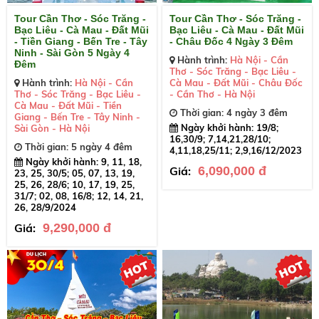
Tour Cần Thơ - Sóc Trăng -
Tour Cần Thơ - Sóc Trăng -
Bạc Liêu - Cà Mau - Đất Mũi
Bạc Liêu - Cà Mau - Đất Mũi
- Tiền Giang - Bến Tre - Tây
- Châu Đốc 4 Ngày 3 Đêm
Ninh - Sài Gòn 5 Ngày 4
Hành trình:
Hà Nội - Cần
Đêm
Thơ - Sóc Trăng - Bạc Liêu -
Hành trình:
Hà Nội - Cần
Cà Mau - Đất Mũi - Châu Đốc
Thơ - Sóc Trăng - Bạc Liêu -
- Cần Thơ - Hà Nội
Cà Mau - Đất Mũi - Tiền
Thời gian: 4 ngày 3 đêm
Giang - Bến Tre - Tây Ninh -
Ngày khởi hành: 19/8;
Sài Gòn - Hà Nội
16,30/9; 7,14,21,28/10;
Thời gian: 5 ngày 4 đêm
4,11,18,25/11; 2,9,16/12/2023
Ngày khởi hành: 9, 11, 18,
Giá:
6,090,000 đ
23, 25, 30/5; 05, 07, 13, 19,
25, 26, 28/6; 10, 17, 19, 25,
31/7; 02, 08, 16/8; 12, 14, 21,
26, 28/9/2024
Giá:
9,290,000 đ