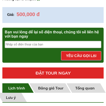
500,000 đ
Giá:
Bạn vui lòng để lại số điện thoại, chúng tôi sẽ liên hệ
với bạn ngay
YÊU CẦU GỌI LẠI
ĐẶT TOUR NGAY
Lịch trình
Bảng giá Tour
Tổng quan
Lưu ý