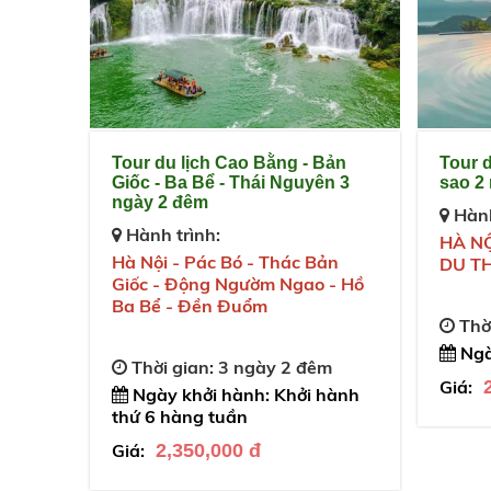
Tour du lịch Cao Bằng - Bản
Tour 
Giốc - Ba Bể - Thái Nguyên 3
sao 2
ngày 2 đêm
Hành
Hành trình:
HÀ NỘ
Hà Nội - Pác Bó - Thác Bản
DU T
Giốc - Động Ngườm Ngao - Hồ
Ba Bể - Đền Đuổm
Thời
Ngà
Thời gian: 3 ngày 2 đêm
Giá:
Ngày khởi hành: Khởi hành
thứ 6 hàng tuần
Giá:
2,350,000 đ