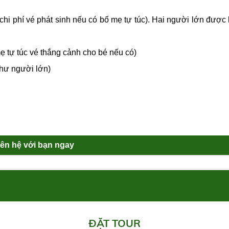
chi phí vé phát sinh nếu có bố mẹ tự túc). Hai người lớn được k
ẹ tự túc vé thắng cảnh cho bé nếu có)
như người lớn)
liên hệ với bạn ngay
ĐẶT TOUR