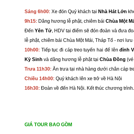
Sáng 6h00:
Xe đón Quý khách tại
Nhà Hát Lớn
kh
9h15:
Dâng hương lễ phật, chiêm bái
Chùa Một Má
Đến
Yên Tử
, HDV tại điểm sẽ đón đoàn và đưa đ
lễ phật, chiêm bái Chùa Một Mái, Tháp Tổ - nơi lưu
10h00:
Tiếp tục đi cáp treo tuyến hai để lên
đỉnh 
Kỳ Sinh
và dâng hương lễ phật tại
Chùa Đồng
(vé
Trưa 11h30:
Ăn trưa tại nhà hàng dưới chân cáp t
Chiều 14h00:
Quý khách lên xe trở về Hà Nội
16h30:
Đoàn về đến Hà Nội. Kết thúc chương trình. 
GIÁ TOUR BAO GỒM