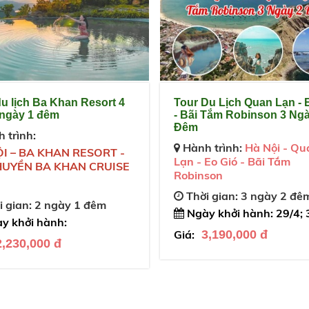
du lịch Ba Khan Resort 4
Tour Du Lịch Quan Lạn - 
 ngày 1 đêm
- Bãi Tắm Robinson 3 Ngà
Đêm
 trình:
Hành trình:
Hà Nội - Qu
I – BA KHAN RESORT -
Lạn - Eo Gió - Bãi Tắm
HUYỀN BA KHAN CRUISE
Robinson
Thời gian: 3 ngày 2 đê
 gian: 2 ngày 1 đêm
Ngày khởi hành: 29/4; 
y khởi hành:
Giá:
3,190,000 đ
2,230,000 đ