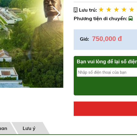
Lưu trú:
Phương tiện di chuyển:
750,000 đ
Giá:
Bạn vui lòng để lại số điệ
uan
Lưu ý