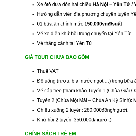
Xe ôtô đưa đón hai chiều
Hà Nội – Yên Tử / 
Hướng dẫn viên địa phương chuyên tuyến Yên 
01 bữa ăn chính mức
150.000vnđ/suất
Vé xe điện khứ hồi trung chuyển tại Yên Tử
Vé thắng cảnh tại Yên Tử
GIÁ TOUR CHƯA BAO GỒM
Thuế VAT
Đồ uống (rượu, bia, nước ngọt,…) trong bữa ă
Vé cáp treo (tham khảo Tuyến 1 (Chùa Giải 
Tuyến 2 (Chùa Một Mái – Chùa An Kỳ Sinh): 
Chiều xuống 2 tuyến: 280.000đồng/người.
Khứ hồi 2 tuyến: 350.000đ/người.)
CHÍNH SÁCH TRẺ EM