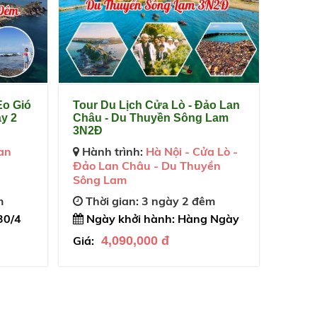
Eo Gió
Tour Du Lịch Cửa Lò - Đảo Lan
y 2
Châu - Du Thuyền Sông Lam
3N2Đ
an
Hành trình:
Hà Nội - Cửa Lò -
Đảo Lan Châu - Du Thuyền
Sông Lam
m
Thời gian: 3 ngày 2 đêm
30/4
Ngày khởi hành: Hàng Ngày
Giá:
4,090,000 đ