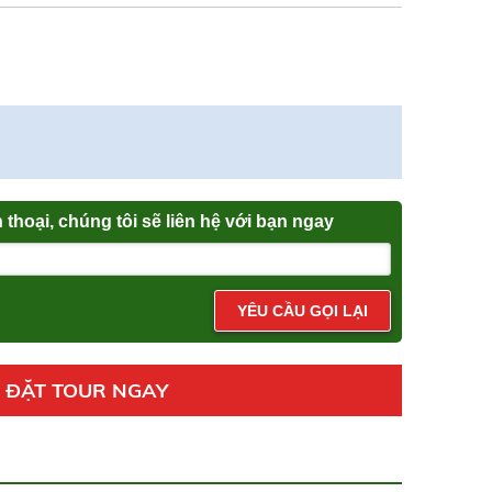
n thoại, chúng tôi sẽ liên hệ với bạn ngay
YÊU CẦU GỌI LẠI
ĐẶT TOUR NGAY