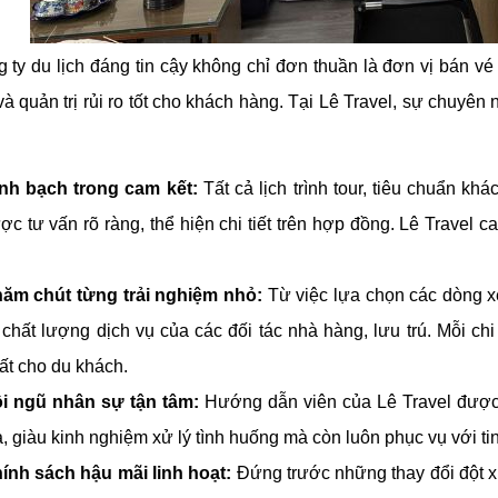
 ty du lịch đáng tin cậy không chỉ đơn thuần là đơn vị bán vé
à quản trị rủi ro tốt cho khách hàng. Tại Lê Travel, sự chuyê
nh bạch trong cam kết:
Tất cả lịch trình tour, tiêu chuẩn k
ợc tư vấn rõ ràng, thể hiện chi tiết trên hợp đồng. Lê Travel c
ăm chút từng trải nghiệm nhỏ:
Từ việc lựa chọn các dòng xe
 chất lượng dịch vụ của các đối tác nhà hàng, lưu trú. Mỗi ch
ất cho du khách.
i ngũ nhân sự tận tâm:
Hướng dẫn viên của Lê Travel được 
a, giàu kinh nghiệm xử lý tình huống mà còn luôn phục vụ với ti
ính sách hậu mãi linh hoạt:
Đứng trước những thay đổi đột x