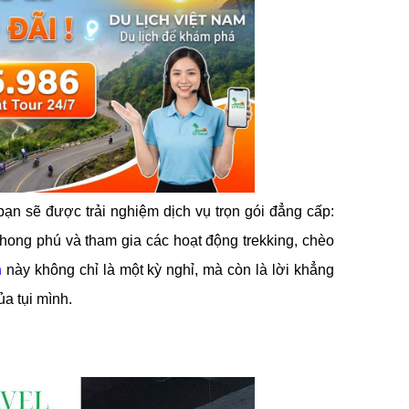
bạn sẽ được trải nghiệm dịch vụ trọn gói đẳng cấp:
hong phú và tham gia các hoạt động trekking, chèo
h
này không chỉ là một kỳ nghỉ, mà còn là lời khẳng
a tụi mình.