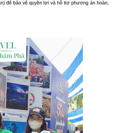
n) để bảo vệ quyền lợi và hỗ trợ phương án hoàn,