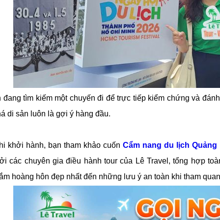
đang tìm kiếm một chuyến đi để trực tiếp kiểm chứng và đánh g
 di sản luôn là gợi ý hàng đầu.
hi khởi hành, bạn tham khảo cuốn
Cẩm nang du lịch Quảng
ởi các chuyên gia điều hành tour của Lê Travel, tổng hợp toà
ắm hoàng hôn đẹp nhất đến những lưu ý an toàn khi tham quan