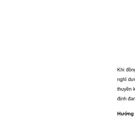
Khi đồn
nghỉ dư
thuyền 
định đan
Hướng d