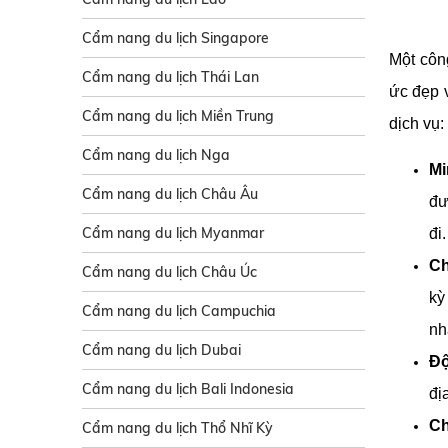
Cẩm nang du lịch Singapore
Một công
Cẩm nang du lịch Thái Lan
ức đẹp v
Cẩm nang du lịch Miền Trung
dịch vụ:
Cẩm nang du lịch Nga
Mi
Cẩm nang du lịch Châu Âu
đư
Cẩm nang du lịch Myanmar
đi.
Ch
Cẩm nang du lịch Châu Úc
kỳ
Cẩm nang du lịch Campuchia
nh
Cẩm nang du lịch Dubai
Độ
Cẩm nang du lịch Bali Indonesia
đị
Ch
Cẩm nang du lịch Thổ Nhĩ Kỳ