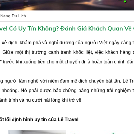
Nang Du Lịch
avel Có Uy Tín Không? Đánh Giá Khách Quan Về
 xê dịch, khám phá và nghỉ dưỡng của người Việt ngày càng t
. Giữa một thị trường cạnh tranh khốc liệt, việc khách hàng 
" trước khi xuống tiền cho một chuyến đi là hoàn toàn chính đá
g người làm nghề với niềm đam mê dịch chuyển bất tận, Lê Tra
 nhoáng. Nó phải được bảo chứng bằng những trải nghiệm t
nh trình và nụ cười hài lòng khi trở về.
cốt lõi định hình uy tín của Lê Travel