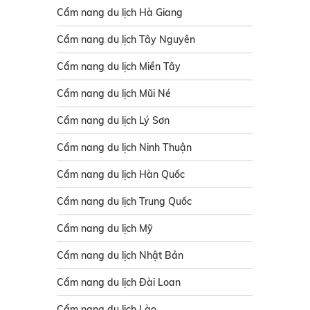
Cẩm nang du lịch Hà Giang
Cẩm nang du lịch Tây Nguyên
Cẩm nang du lịch Miền Tây
Cẩm nang du lịch Mũi Né
Cẩm nang du lịch Lý Sơn
Cẩm nang du lịch Ninh Thuận
Cẩm nang du lịch Hàn Quốc
Cẩm nang du lịch Trung Quốc
Cẩm nang du lịch Mỹ
Cẩm nang du lịch Nhật Bản
Cẩm nang du lịch Đài Loan
Cẩm nang du lịch Lào