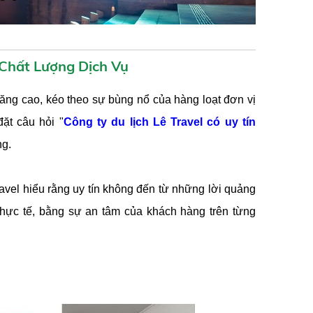
 Chất Lượng Dịch Vụ
ăng cao, kéo theo sự bùng nổ của hàng loạt đơn vị
đặt câu hỏi "
Công ty du lịch Lê Travel có uy tín
ng.
vel hiểu rằng uy tín không đến từ những lời quảng
hực tế, bằng sự an tâm của khách hàng trên từng