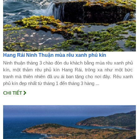
Hang Rái Ninh Thuận mùa rêu xanh phủ kín
Ninh thuận tháng 3 chào đón du khách bằng mùa rêu xanh phủ
kín, một thảm rêu phủ kín Hang Rái, trông xa như một bức
tranh mà thiên nhiên đã ưu ái ban tặng cho nơi đây. Rêu xanh
phủ kín đẹp nhất từ tháng 1 đến tháng 3 hàng ...
CHI TIẾT