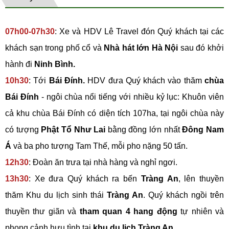
07h00-07h30
: Xe và HDV Lê Travel đón Quý khách tại các
khách sạn trong phố cổ và
Nhà hát lớn Hà Nội
sau đó khởi
hành đi
Ninh Bình.
10h30
: Tới
Bái Đính.
HDV đưa Quý khách vào thăm
chùa
Bái Đính
- ngôi chùa nổi tiếng với nhiều kỷ lục: Khuôn viên
cả khu chùa Bái Đính có diện tích 107ha, tại ngôi chùa này
có tượng
Phật Tổ Như Lai
bằng đồng lớn nhất
Đông Nam
Á
và ba pho tượng Tam Thế, mỗi pho nặng 50 tấn.
12h30
: Đoàn ăn trưa tại nhà hàng và nghỉ ngơi.
13h30
: Xe đưa Quý khách ra bến
Tràng An
, lên thuyền
thăm Khu du lịch sinh thái
Tràng An
. Quý khách ngồi trên
thuyền thư giãn và
tham quan 4 hang động
tự nhiên và
phong cảnh hưu tình tại
khu du lịch Tràng An.