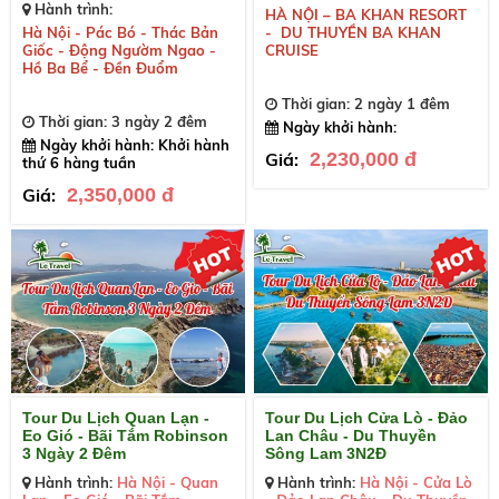
Hành trình:
HÀ NỘI – BA KHAN RESORT
Hà Nội - Pác Bó - Thác Bản
- DU THUYỀN BA KHAN
Giốc - Động Ngườm Ngao -
CRUISE
Hồ Ba Bể - Đền Đuổm
Thời gian: 2 ngày 1 đêm
Thời gian: 3 ngày 2 đêm
Ngày khởi hành:
Ngày khởi hành: Khởi hành
Giá:
2,230,000 đ
thứ 6 hàng tuần
Giá:
2,350,000 đ
Tour Du Lịch Quan Lạn -
Tour Du Lịch Cửa Lò - Đảo
Eo Gió - Bãi Tắm Robinson
Lan Châu - Du Thuyền
3 Ngày 2 Đêm
Sông Lam 3N2Đ
Hành trình:
Hà Nội - Quan
Hành trình:
Hà Nội - Cửa Lò